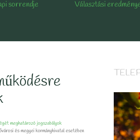
api sorrendje
Választási eredmény
TELE
működésre
k
ségét meghatározó jogszabályok
fővárosi és megyei kormányhivatal esetében