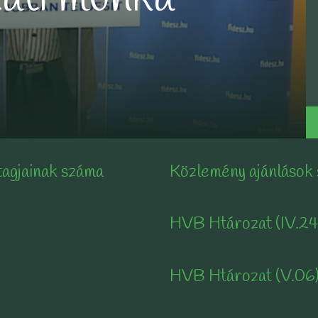
tagjainak száma
Közlemény ajánlások
HVB Htározat (IV.24
HVB Htározat (V.06