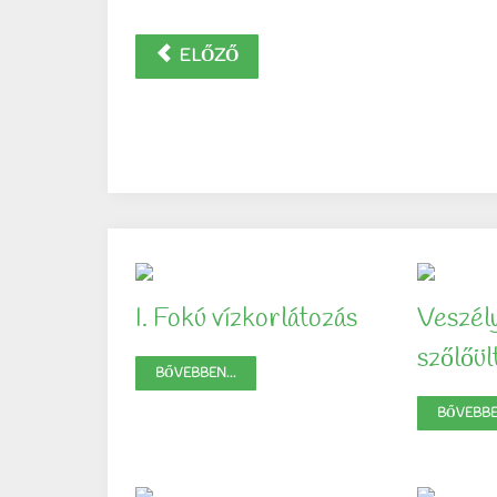
ELŐZŐ
I. Fokú vízkorlátozás
Veszél
szőlőü
BŐVEBBEN...
BŐVEBBEN