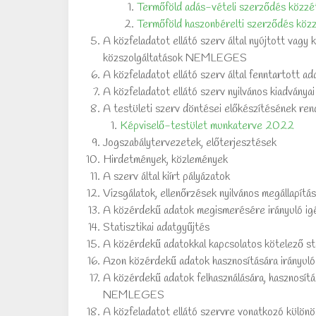
Termőföld adás-vételi szerződés közzé
Termőföld haszonbérelti szerződés köz
A közfeladatot ellátó szerv által nyújtott vagy 
közszolgáltatások NEMLEGES
A közfeladatot ellátó szerv által fenntartott ad
A közfeladatot ellátó szerv nyilvános kiadványai
A testületi szerv döntései előkészítésének ren
Képviselő-testület munkaterve 2022
Jogszabálytervezetek, előterjesztések
Hirdetmények, közlemények
A szerv által kiírt pályázatok
Vizsgálatok, ellenőrzések nyilvános megállapítás
A közérdekű adatok megismerésére irányuló ig
Statisztikai adatgyűjtés
A közérdekű adatokkal kapcsolatos kötelező sta
Azon közérdekű adatok hasznosítására irányu
A közérdekű adatok felhasználására, hasznosítá
NEMLEGES
A közfeladatot ellátó szervre vonatkozó külö