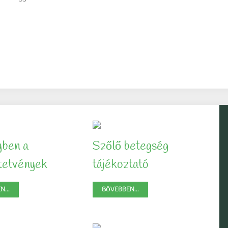
yben a
Szőlő betegség
ltetvények
tájékoztató
...
BŐVEBBEN...