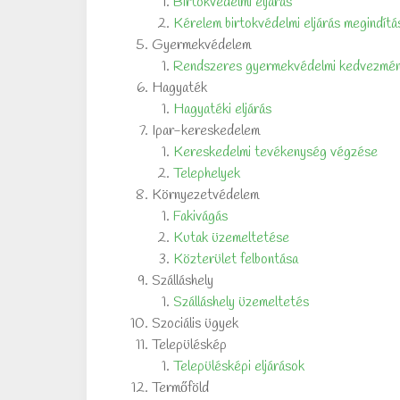
Birtokvédelmi eljárás
Kérelem birtokvédelmi eljárás megindítá
Gyermekvédelem
Rendszeres gyermekvédelmi kedvezmé
Hagyaték
Hagyatéki eljárás
Ipar-kereskedelem
Kereskedelmi tevékenység végzése
Telephelyek
Környezetvédelem
Fakivágás
Kutak üzemeltetése
Közterület felbontása
Szálláshely
Szálláshely üzemeltetés
Szociális ügyek
Településkép
Településképi eljárások
Termőföld