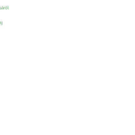
sáról
ny