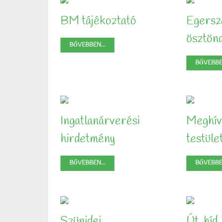
BM tájékoztató
Egersz
ösztönd
BŐVEBBEN...
BŐVEBBEN
Ingatlanárverési
Meghív
hirdetmény
testüle
BŐVEBBEN...
BŐVEBBEN
Szünidei
Út, híd,