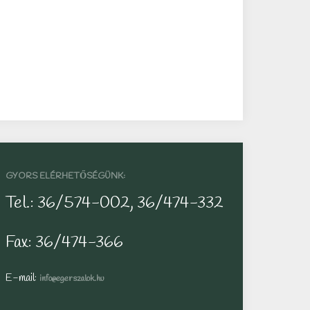
GYORS ELÉRHETŐSÉGÜNK:
Tel.: 36/574-002, 36/474-332
Fax: 36/474-366
E-mail:
info@egerszalok.hu