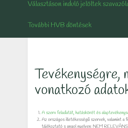
Választáson induló jelöltek szavazól
További HVB döntések
Tevékenységre, 
vonatkozó adato
A szerv feladatát, hatáskörét és alaptevékeny
Az országos illetékességű szervek, valamint a 
tájékoztató s angol nyelven: NEM RELEVÁNS