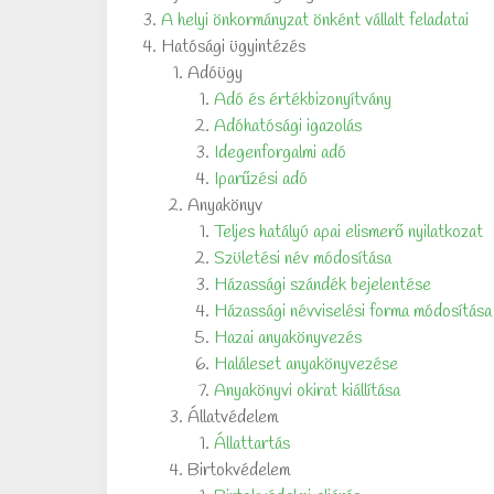
A helyi önkormányzat önként vállalt feladatai
Hatósági ügyintézés
Adóügy
Adó és értékbizonyítvány
Adóhatósági igazolás
Idegenforgalmi adó
Iparűzési adó
Anyakönyv
Teljes hatályú apai elismerő nyilatkozat
Születési név módosítása
Házassági szándék bejelentése
Házassági névviselési forma módosítása
Hazai anyakönyvezés
Haláleset anyakönyvezése
Anyakönyvi okirat kiállítása
Állatvédelem
Állattartás
Birtokvédelem