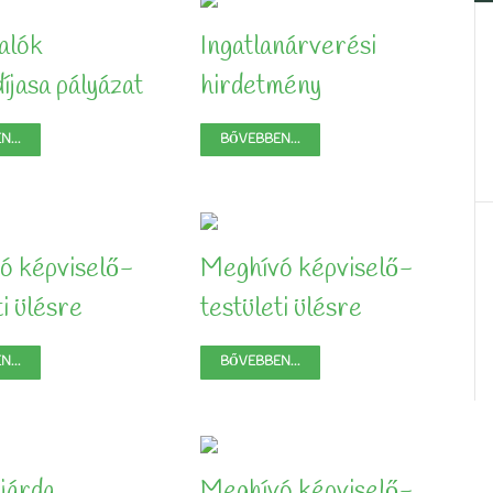
alók
Ingatlanárverési
íjasa pályázat
hirdetmény
...
BŐVEBBEN...
ó képviselő-
Meghívó képviselő-
ti ülésre
testületi ülésre
...
BŐVEBBEN...
 járda
Meghívó képviselő-