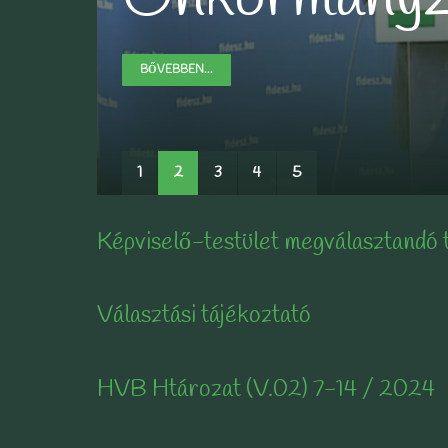
BŐVEBBEN...
BŐVEBBEN...
BŐVEBBEN...
BŐVEBBEN...
1
2
3
4
5
Képviselő-testület megválasztandó 
Választási tájékoztató
HVB Htározat (V.02) 7-14 / 2024