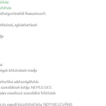
tétele
zététele
költségvetéséből finanszírozott
atbázisok, nyilvántartások
dje
ai
ények intézésének rendje
tisztikai adatszolgáltatás
ló szerződések listája: NEMLEGES
sára vonatkozó szerződési feltételek:
nös és egyedi közzétételi lista: NEM RELEVÁNS