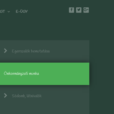
GT
E-ÜGY
Egerszalók bemutatása
Önkormányzati munka
Sódomb, látnivalók