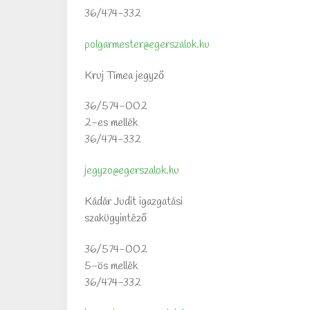
36/474-332
polgarmester@egerszalok.hu
Kruj Tímea jegyző
36/574-002
2-es mellék
36/474-332
jegyzo@egerszalok.hu
Kádár Judit igazgatási
szakügyintéző
36/574-002
5-ös mellék
36/474-332