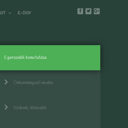
GT
E-ÜGY
Egerszalók bemutatása
Önkormányzati munka
Sódomb, látnivalók