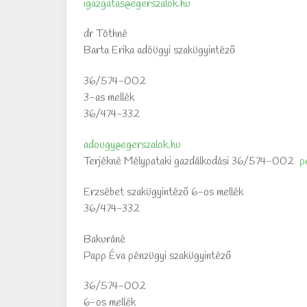
igazgatas@egerszalok.hu
dr Tóthné
Barta Erika adóügyi szakügyintéző
36/574-002
3-as mellék
36/474-332
adougy@egerszalok.hu
Terjékné Mélypataki gazdálkodási 36/574-002
p
Erzsébet szakügyintéző 6-os mellék
36/474-332
Bakuráné
Papp Éva pénzügyi szakügyintéző
36/574-002
6-os mellék