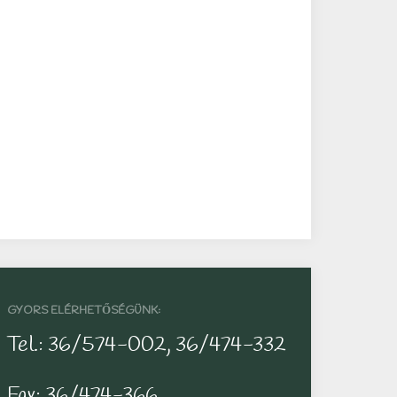
GYORS ELÉRHETŐSÉGÜNK:
Tel.: 36/574-002, 36/474-332
Fax: 36/474-366