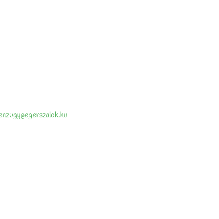
enzugy@egerszalok.hu