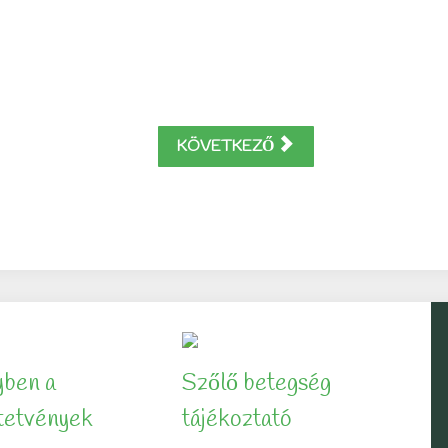
KÖVETKEZŐ
yben a
Szőlő betegség
ltetvények
tájékoztató