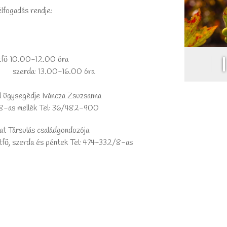
lfogadás rendje:
 10.00-12.00 óra
a: 13.00-16.00 óra
l ügysegédje Iváncza Zsuzsanna
-as mellék Tel: 36/482-900
at Társulás családgondozója
fő, szerda és péntek Tel: 474-332/8-as