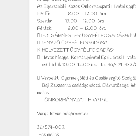
Az Egerszalóki Közös Önkormányzati Hivatal ügyfé
Hétfő: 8.00 – 12.00 óra
Szerda: 13.00 – 16.00 óra
Péntek: 8.00 – 12.00 óra
 POLGÁRMESTER ÜGYFÉLFOGADÁSA: hétfő
 JEGYZŐ ÜGYFÉLFOGADÁSA: szerd
KIHELYEZETT ÜGYFÉLFOGADÁS:
 Heves Megyei Kormányhivatal Egri Járási Hivata
csütörtök 10.00-12.00 óra Tel: 36/474-332/8
 Verpeléti Gyermekjóléti és Családsegítő Szolgál
Baji Zsuzsanna családgondozó: Elérhetősége: hét
mellék
ÖNKORMÁNYZATI HIVATAL
Varga István polgármester
36/574-002
1-es mellék