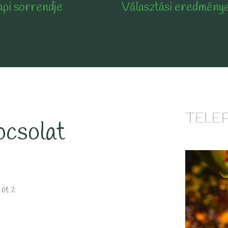
api sorrendje
Választási eredmény
TELE
csolat
út 7.