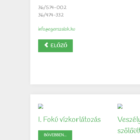
36/574-002
36/474-332
info@egerszalok.hu
ELŐZŐ
I. Fokú vízkorlátozás
Veszél
szőlőü
BŐVEBBEN...