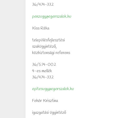
36/474-332
penzugy@egerszalok.hu
Kiss Réka
településfejlesztési
szakügyintéző,
közbiztonsági referens
36/574-002
4-es mellék
36/474-332
epitesugy@egerszalok.hu
Fehér Krisztina
igazgatási ügyintéző