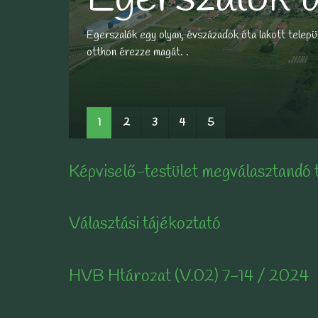
Egerszalók egy olyan, évszázadok óta lakott települ
otthon érezze magát. .
BŐVEBBEN...
BŐVEBBEN...
BŐVEBBEN...
BŐVEBBEN...
1
2
3
4
5
Képviselő-testület megválasztandó 
Választási tájékoztató
HVB Htározat (V.02) 7-14 / 2024