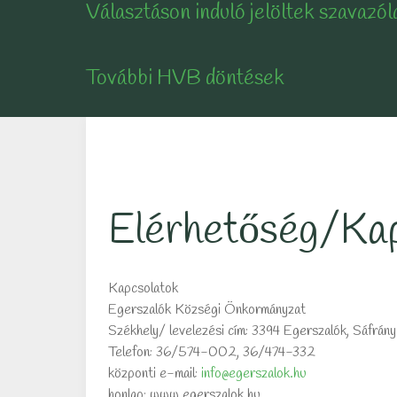
Választáson induló jelöltek szavazól
További HVB döntések
Elérhetőség/Kap
Kapcsolatok
Egerszalók Községi Önkormányzat
Székhely/ levelezési cím: 3394 Egerszalók, Sáfrány 
Telefon: 36/574-002, 36/474-332
központi e-mail:
info@egerszalok.hu
honlap: www.egerszalok.hu