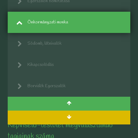
Egerszalók bemutatása
Önkormányzati munka
Sódomb, látnivalók
Kikapcsolódás
Borvidék Egerszalók
Képviselő-testület megválasztandó
tagjainak száma