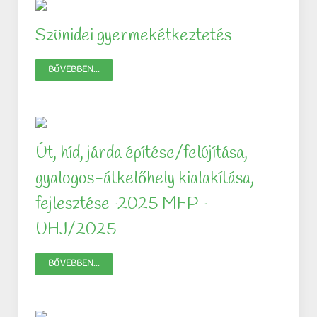
Szünidei gyermekétkeztetés
BŐVEBBEN...
Út, híd, járda építése/felújítása,
gyalogos-átkelőhely kialakítása,
fejlesztése-2025 MFP-
UHJ/2025
BŐVEBBEN...