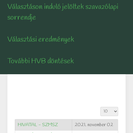
Választáson induló jelöltek szavazólapi
sorrendje
Választási eredmények
További HVB döntések
Tételek #
HIVATAL - SZMSZ
2021. november 02