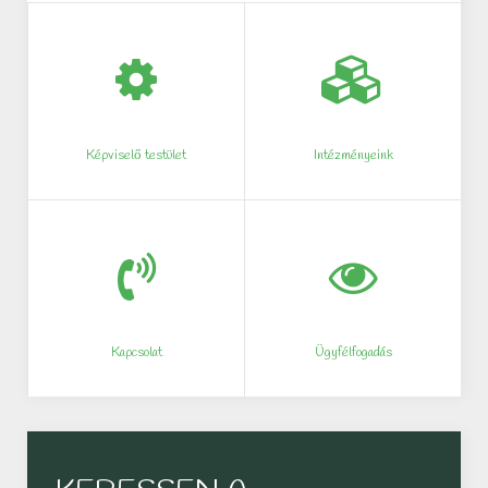
Képviselő testület
Intézményeink
Kapcsolat
Ügyfélfogadás