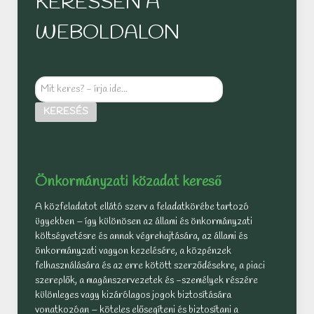
KERESSEN A
WEBOLDALON
Mit
keres?
KERESÉS
-
írja
ide...
Önkormányzati közadat kereső
A közfeladatot ellátó szerv a feladatkörébe tartozó
ügyekben – így különösen az állami és önkormányzati
költségvetésre és annak végrehajtására, az állami és
önkormányzati vagyon kezelésére, a közpénzek
felhasználására és az erre kötött szerződésekre, a piaci
szereplők, a magánszervezetek és -személyek részére
különleges vagy kizárólagos jogok biztosítására
vonatkozóan – köteles elősegíteni és biztosítani a