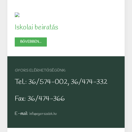
Iskolai beiratás
BŐVEBBEN...
GYORS ELÉRHETŐSÉGÜNK:
Tel.: 36/574-002, 36/474-332
Fax: 36/474-366
E-mail:
info@egerszalok.hu