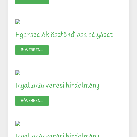
Egerszalók ösztöndíjasa pályázat
BŐVEBBEN...
Ingatlanárverési hirdetmény
BŐVEBBEN...
Ingatlanárverési hirdetmény