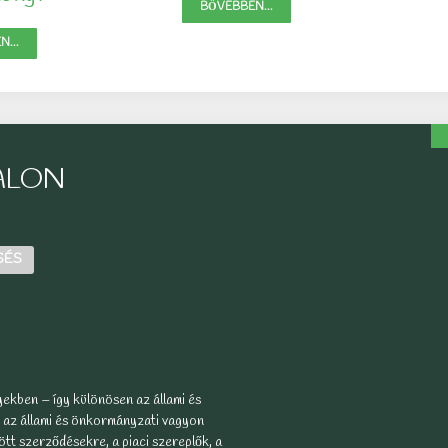
BŐVEBBEN...
...
ALON
SÉS
ekben – így különösen az állami és
 az állami és önkormányzati vagyon
tt szerződésekre, a piaci szereplők, a