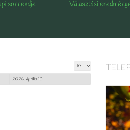
api sorrendje
Választási eredmény
Tételek #
TELE
2026. április 10