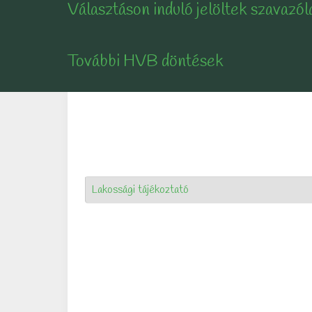
Választáson induló jelöltek szavazól
További HVB döntések
Lakossági tájékoztató