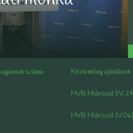
tagjainak száma
Közlemény ajánlások
HVB Htározat (IV.24
HVB Htározat (V.06