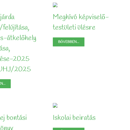
 járda
Meghívó képviselő-
/felújítása,
testületi ülésre
os-átkelőhely
BŐVEBBEN...
ása,
ztése-2025
UHJ/2025
...
j bontási
Iskolai beiratás
könyv