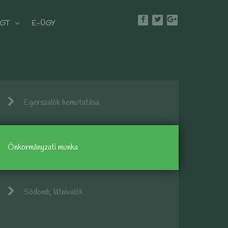
GT
E-ÜGY
Egerszalók bemutatása
Önkormányzati munka
Sódomb, látnivalók