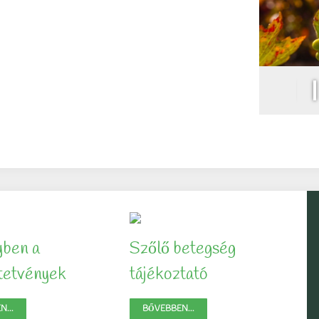
yben a
Szőlő betegség
ltetvények
tájékoztató
...
BŐVEBBEN...