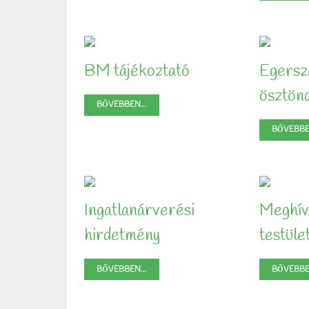
BM tájékoztató
Egersz
ösztönd
BŐVEBBEN...
BŐVEBBEN
Ingatlanárverési
Meghív
hirdetmény
testüle
BŐVEBBEN...
BŐVEBBEN