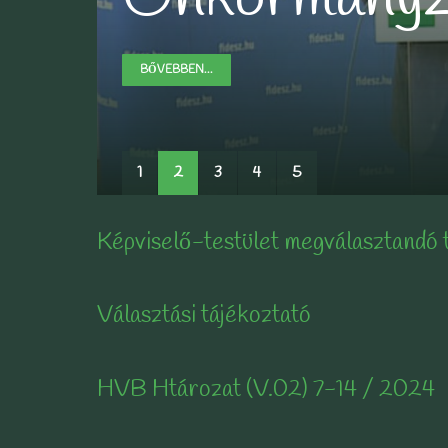
BŐVEBBEN...
BŐVEBBEN...
BŐVEBBEN...
BŐVEBBEN...
1
2
3
4
5
Képviselő-testület megválasztandó 
Választási tájékoztató
HVB Htározat (V.02) 7-14 / 2024