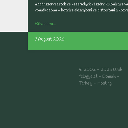
magánszervezetek és -személyek részére különleges vag
vonatkozóan – köteles elősegíteni és biztosítani a köz
Bővebben...
7 August 2026
© 2002 - 2026 Web
felügyelet - Domain -
Tárhely - Hosting