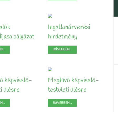
alók
Ingatlanárverési
íjasa pályázat
hirdetmény
...
BŐVEBBEN...
ó képviselő-
Meghívó képviselő-
ti ülésre
testületi ülésre
...
BŐVEBBEN...