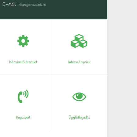
E-mail:
info@egerszalok.hu
Képviselő testület
Intézményeink
Kapcsolat
Ügyfélfogadás