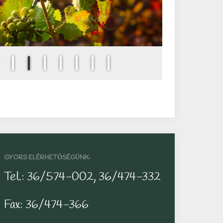
GYORS ELÉRHETŐSÉGÜNK:
Tel.: 36/574-002, 36/474-332
Fax: 36/474-366