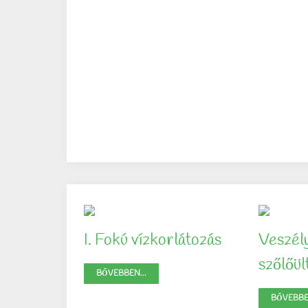
I. Fokú vízkorlátozás
Veszél
szőlőü
BŐVEBBEN...
BŐVEBBEN