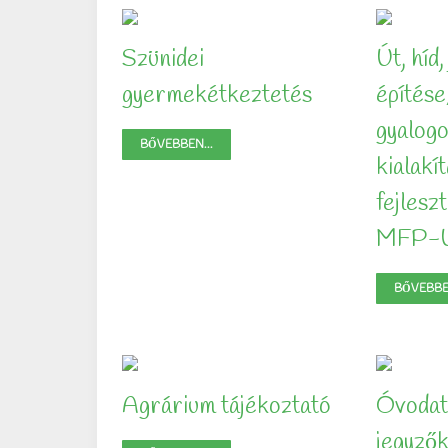
Szünidei
Út, híd,
gyermekétkeztetés
építése
gyalog
BŐVEBBEN...
kialakít
fejles
MFP-
BŐVEBBEN
Agrárium tájékoztató
Óvodate
jegyző