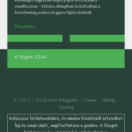
különleges vagy kizárólagos jogok biztosítására
vonatkozóan – köteles elősegíteni és biztosítani a
közvélemény pontos és gyors tájékoztatását
Bővebben...
8 August 2026
© 2002 - 2026 Web felügyelet - Domain - Tárhely -
Hosting
Iratkozzon fel hírlevelünkre, és minden frissítésről értesülhet.
Írja be email címét , majd kattintson a gombra. A felugró