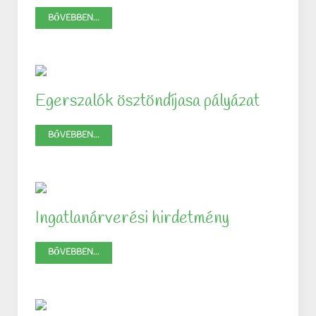
BŐVEBBEN...
Egerszalók ösztöndíjasa pályázat
BŐVEBBEN...
Ingatlanárverési hirdetmény
BŐVEBBEN...