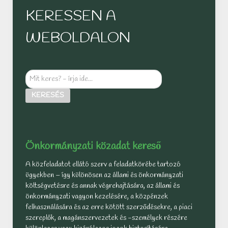
KERESSEN A
WEBOLDALON
Mit
keres?
KERESÉS
-
írja
ide...
Önkormányzati közadat kereső
A közfeladatot ellátó szerv a feladatkörébe tartozó
ügyekben – így különösen az állami és önkormányzati
költségvetésre és annak végrehajtására, az állami és
önkormányzati vagyon kezelésére, a közpénzek
felhasználására és az erre kötött szerződésekre, a piaci
szereplők, a magánszervezetek és -személyek részére