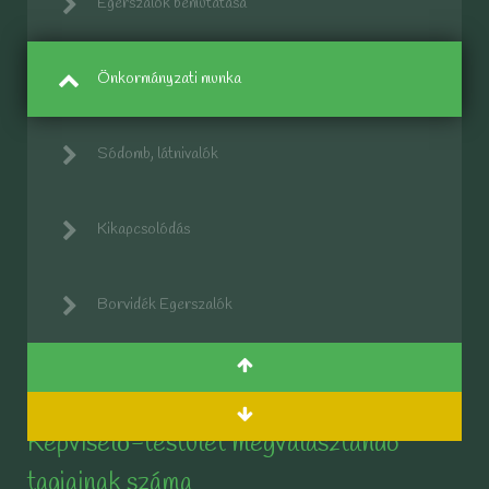
Egerszalók bemutatása
Önkormányzati munka
Sódomb, látnivalók
Kikapcsolódás
Borvidék Egerszalók
Képviselő-testület megválasztandó
tagjainak száma