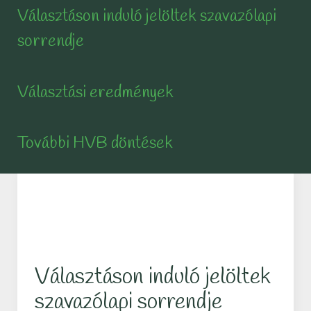
Választáson induló jelöltek szavazólapi
sorrendje
Választási eredmények
További HVB döntések
Választáson induló jelöltek
szavazólapi sorrendje