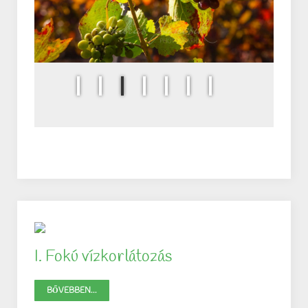
I. Fokú vízkorlátozás
BŐVEBBEN...