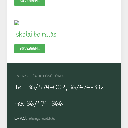
BŐVEBBEN...
Iskolai beiratás
BŐVEBBEN...
GYORS ELÉRHETŐSÉGÜNK:
Tel.: 36/574-002, 36/474-332
Fax: 36/474-366
E-mail:
info@egerszalok.hu