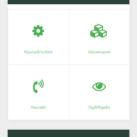
Képviselő testület
Intézményeink
Kapcsolat
Ügyfélfogadás