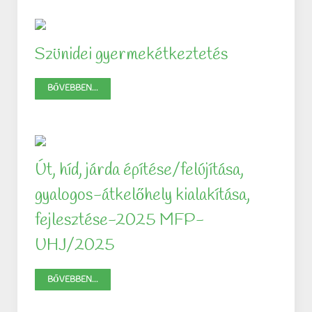
Szünidei gyermekétkeztetés
BŐVEBBEN...
Út, híd, járda építése/felújítása,
gyalogos-átkelőhely kialakítása,
fejlesztése-2025 MFP-
UHJ/2025
BŐVEBBEN...