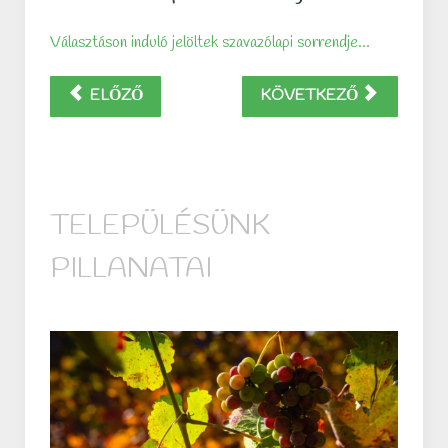
Választáson induló jelöltek szavazólapi sorrendje...
ELŐZŐ
KÖVETKEZŐ
TELEPÜLÉSÜNK
PILLANATAI