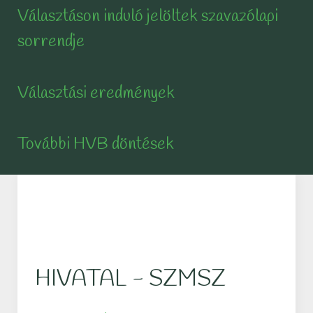
Választáson induló jelöltek szavazólapi
sorrendje
Választási eredmények
További HVB döntések
HIVATAL - SZMSZ