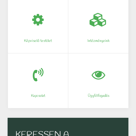
Képviselő testület
Intézményeink
Kapcsolat
Ügyfélfogadás
KERESSEN A