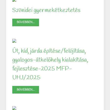
Szünidei gyermekétkeztetés
BŐVEBBEN...
Út, híd, járda építése/felújítása,
gyalogos-átkelőhely kialakítása,
fejlesztése-2025 MFP-
UHJ/2025
BŐVEBBEN...