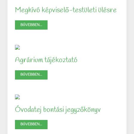
Meghívó képviselő-testületi ülésre
BŐVEBBEN...
Agrárium tájékoztató
BŐVEBBEN...
Óvodatej bontási jegyzőkönyv
BŐVEBBEN...