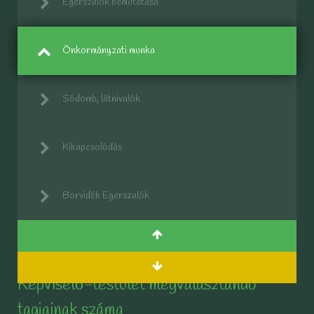
Egerszalók bemutatása
Önkormányzati munka
Sódomb, látnivalók
Kikapcsolódás
Borvidék Egerszalók
Képviselő-testület megválasztandó
tagjainak száma