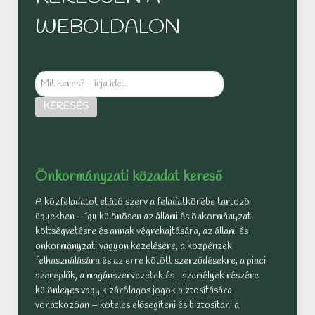
WEBOLDALON
Mit
keres?
KERESÉS
-
írja
ide...
Önkormányzati közadat kereső
A közfeladatot ellátó szerv a feladatkörébe tartozó
ügyekben – így különösen az állami és önkormányzati
költségvetésre és annak végrehajtására, az állami és
önkormányzati vagyon kezelésére, a közpénzek
felhasználására és az erre kötött szerződésekre, a piaci
szereplők, a magánszervezetek és -személyek részére
különleges vagy kizárólagos jogok biztosítására
vonatkozóan – köteles elősegíteni és biztosítani a