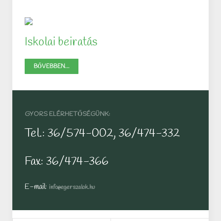
Iskolai beiratás
BŐVEBBEN...
GYORS ELÉRHETŐSÉGÜNK:
Tel.: 36/574-002, 36/474-332
Fax: 36/474-366
E-mail:
info@egerszalok.hu