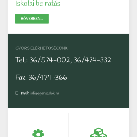
Iskolai beiratás
BŐVEBBEN...
GYORS ELÉRHETŐSÉGÜNK:
Tel.: 36/574-002, 36/474-332
Fax: 36/474-366
E-mail:
info@egerszalok.hu