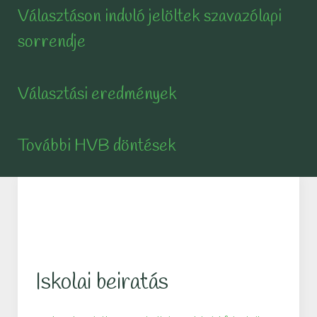
Választáson induló jelöltek szavazólapi
sorrendje
Választási eredmények
További HVB döntések
Iskolai beiratás