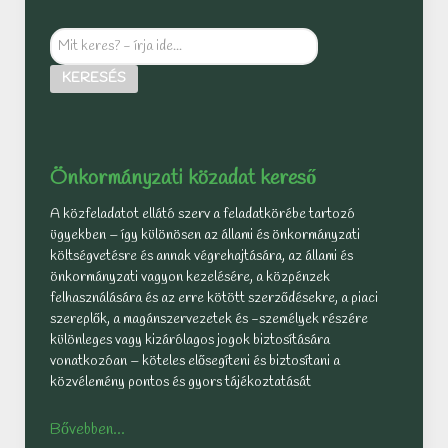
Mit
keres?
KERESÉS
-
írja
ide...
Önkormányzati közadat kereső
A közfeladatot ellátó szerv a feladatkörébe tartozó
ügyekben – így különösen az állami és önkormányzati
költségvetésre és annak végrehajtására, az állami és
önkormányzati vagyon kezelésére, a közpénzek
felhasználására és az erre kötött szerződésekre, a piaci
szereplők, a magánszervezetek és -személyek részére
különleges vagy kizárólagos jogok biztosítására
vonatkozóan – köteles elősegíteni és biztosítani a
közvélemény pontos és gyors tájékoztatását
Bővebben...