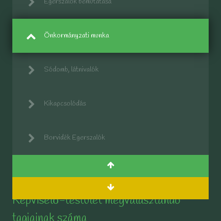
Egerszalók bemutatása
Önkormányzati munka
Sódomb, látnivalók
Kikapcsolódás
Borvidék Egerszalók
Képviselő-testület megválasztandó
tagjainak száma