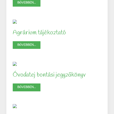
BŐVEBBEN...
Agrárium tájékoztató
BŐVEBBEN...
Óvodatej bontási jegyzőkönyv
BŐVEBBEN...