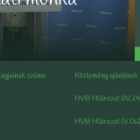
tagjainak száma
Közlemény ajánlások
HVB Htározat (IV.24
HVB Htározat (V.06