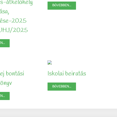
os-átkelőhely
BŐVEBBEN...
ása,
ztése-2025
UHJ/2025
...
j bontási
Iskolai beiratás
könyv
BŐVEBBEN...
...