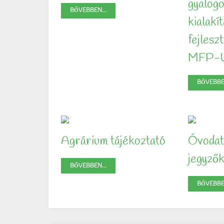
gyalog
BŐVEBBEN...
kialakít
fejles
MFP-
BŐVEBBEN
Agrárium tájékoztató
Óvodate
jegyző
BŐVEBBEN...
BŐVEBBEN