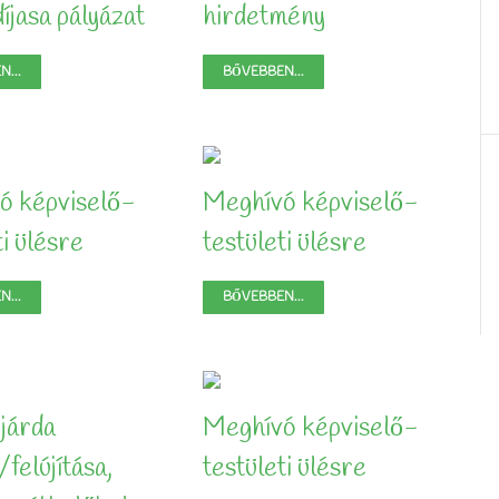
íjasa pályázat
hirdetmény
...
BŐVEBBEN...
ó képviselő-
Meghívó képviselő-
ti ülésre
testületi ülésre
...
BŐVEBBEN...
 járda
Meghívó képviselő-
/felújítása,
testületi ülésre