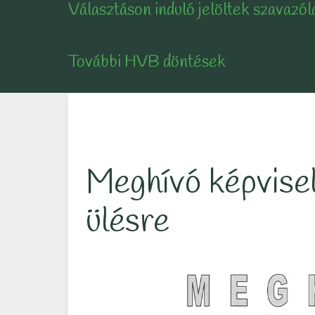
Választáson induló jelöltek szavazól
További HVB döntések
Meghívó képvisel
ülésre