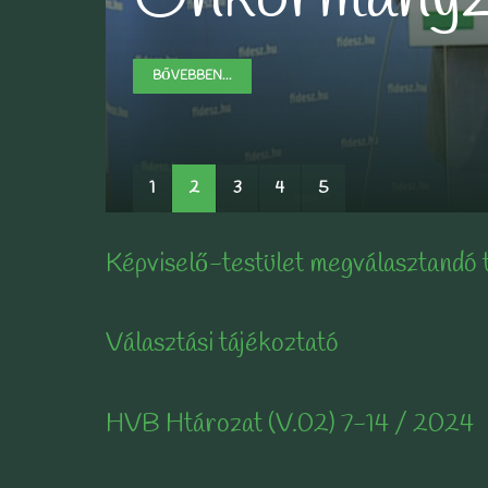
BŐVEBBEN...
BŐVEBBEN...
BŐVEBBEN...
BŐVEBBEN...
1
2
3
4
5
Képviselő-testület megválasztandó 
Választási tájékoztató
HVB Htározat (V.02) 7-14 / 2024