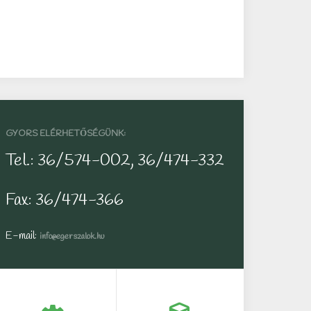
GYORS ELÉRHETŐSÉGÜNK:
Tel.: 36/574-002, 36/474-332
Fax: 36/474-366
E-mail:
info@egerszalok.hu