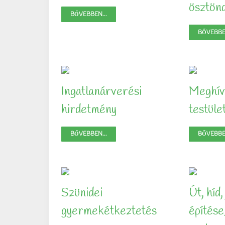
ösztönd
BŐVEBBEN...
BŐVEBBEN
Ingatlanárverési
Meghív
hirdetmény
testüle
BŐVEBBEN...
BŐVEBBEN
Szünidei
Út, híd,
gyermekétkeztetés
építése