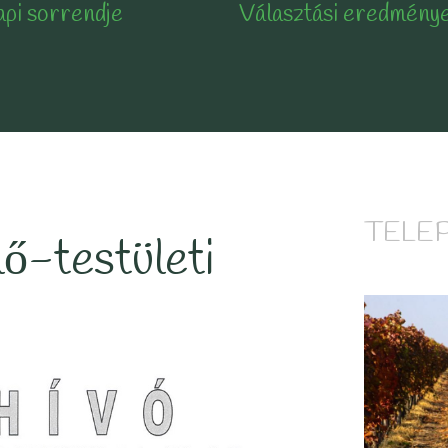
api sorrendje
Választási eredmény
TELE
ő-testületi