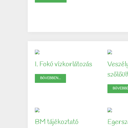
I. Fokú vízkorlátozás
Veszél
szőlőü
BŐVEBBEN...
BŐVEBBEN
BM tájékoztató
Egersz