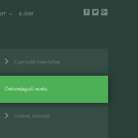
GT
E-ÜGY
Egerszalók bemutatása
Önkormányzati munka
Sódomb, látnivalók