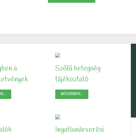
yben a
Szőlő betegség
ltetvények
tájékoztató
...
BŐVEBBEN...
alók
Ingatlanárverési