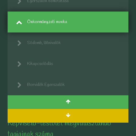
Egerszalók bemutatása
Önkormányzati munka
Sódomb, látnivalók
Kikapcsolódás
Borvidék Egerszalók
Képviselő-testület megválasztandó
tagjainak száma