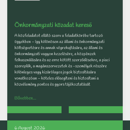
írja
ide...
Önkormányzati közadat kereső
A közfeladatot ellátó szerv a feladatkörébe tartozó
ügyekben – így különösen az állami és önkormányzati
költségvetésre és annak végrehajtására, az állami és
önkormányzati vagyon kezelésére, a közpénzek
felhasználására és az erre kötött szerződésekre, a piaci
szereplők, a magánszervezetek és -személyek részére
különleges vagy kizárólagos jogok biztosítására
vonatkozóan – köteles elősegíteni és biztosítani a
közvélemény pontos és gyors tájékoztatását
Bővebben...
6 August 2026