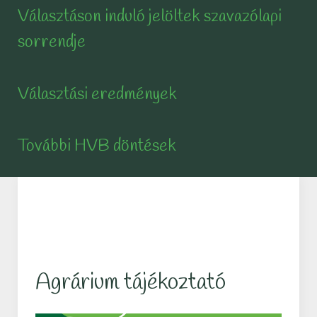
Választáson induló jelöltek szavazólapi
sorrendje
Választási eredmények
További HVB döntések
Agrárium tájékoztató