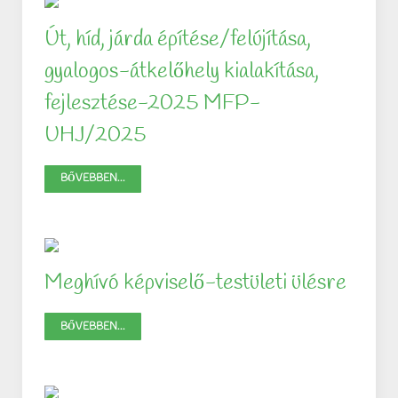
Út, híd, járda építése/felújítása,
gyalogos-átkelőhely kialakítása,
fejlesztése-2025 MFP-
UHJ/2025
BŐVEBBEN...
Meghívó képviselő-testületi ülésre
BŐVEBBEN...