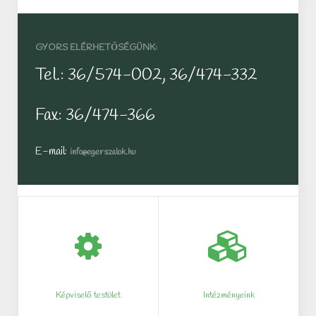
GYORS ELÉRHETŐSÉGÜNK:
Tel.: 36/574-002, 36/474-332
Fax: 36/474-366
E-mail:
info@egerszalok.hu
Képviselő testület
Intézményeink