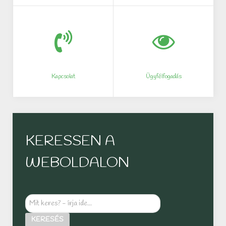
Kapcsolat
Ügyfélfogadás
KERESSEN A
WEBOLDALON
Mit
keres?
KERESÉS
-