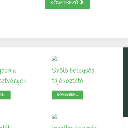
KÖVETKEZŐ
yben a
Szőlő betegség
ltetvények
tájékoztató
...
BŐVEBBEN...