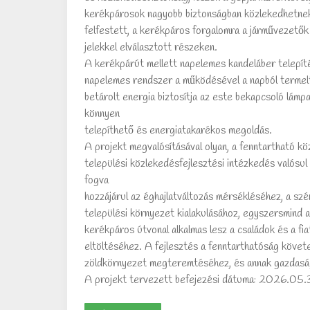
kerékpárosok nagyobb biztonságban közlekedhetnek 
felfestett, a kerékpáros forgalomra a járművezetők 
jelekkel elválasztott részeken.
A kerékpárút mellett napelemes kandeláber telepítés
napelemes rendszer a működésével a napból termelt
betárolt energia biztosítja az este bekapcsoló lám
könnyen
telepíthető és energiatakarékos megoldás.
A projekt megvalósításával olyan, a fenntartható k
települési közlekedésfejlesztési intézkedés valósu
fogva
hozzájárul az éghajlatváltozás mérsékléséhez, a sz
települési környezet kialakulásához, egyszersmind 
kerékpáros útvonal alkalmas lesz a családok és a fi
eltöltéséhez. A fejlesztés a fenntarthatóság követel
zöldkörnyezet megteremtéséhez, és annak gazdasá
A projekt tervezett befejezési dátuma: 2026.05.3