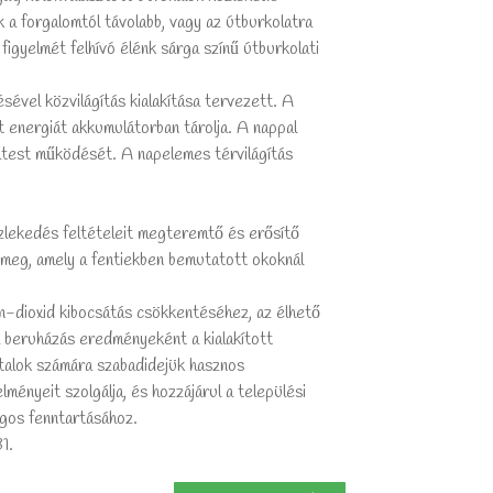
a forgalomtól távolabb, vagy az útburkolatra
figyelmét felhívó élénk sárga színű útburkolati
ével közvilágítás kialakítása tervezett. A
 energiát akkumulátorban tárolja. A nappal
patest működését. A napelemes térvilágítás
özlekedés feltételeit megteremtő és erősítő
l meg, amely a fentiekben bemutatott okoknál
én-dioxid kibocsátás csökkentéséhez, az élhető
a beruházás eredményeként a kialakított
atalok számára szabadidejük hasznos
ményeit szolgálja, és hozzájárul a települési
gos fenntartásához.
1.