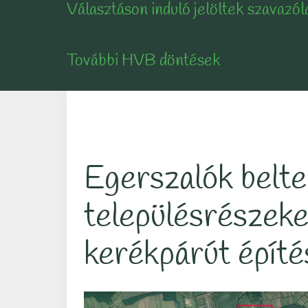
Választáson induló jelöltek szavazól
További HVB döntések
Egerszalók belte
településrészek
kerékpárút építé