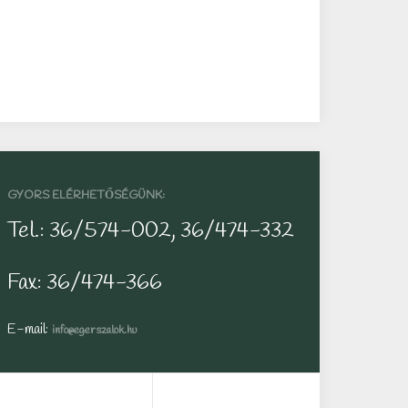
GYORS ELÉRHETŐSÉGÜNK:
Tel.: 36/574-002, 36/474-332
Fax: 36/474-366
E-mail:
info@egerszalok.hu