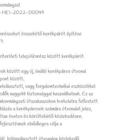
kormányzat
-21-HE1-2022-00049
ülésrészeket összekötő kerékpárút építése
Ft
elterületi településrész között kerékpárút
zek között egy új, önálló kerékpáros útvonal
pont között.
 elválasztott, vagy forgalomtechnikai eszközökkel
kedők nagyobb biztonsággal használhatnak. Ez az
önkormányzati útszakaszokon burkolatra felfestett
táblázás a kerékpárosok számára útvonalat jelez,
ottan óvatos és körültekintő közlekedésre.
fejlesztésnek elsődleges célja a
ját, különválasztott útvonalon közlekedő