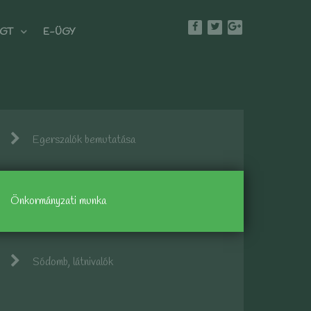
GT
E-ÜGY
Egerszalók bemutatása
Önkormányzati munka
Sódomb, látnivalók