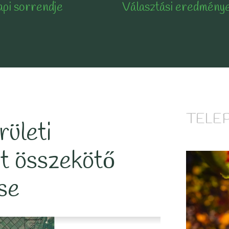
api sorrendje
Választási eredmény
TELE
rületi
et összekötő
se