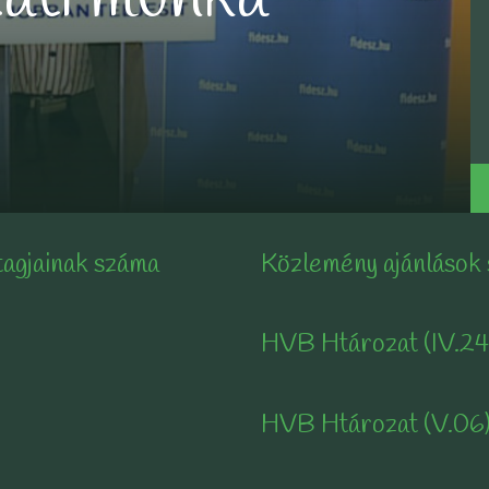
tagjainak száma
Közlemény ajánlások
HVB Htározat (IV.24
HVB Htározat (V.06