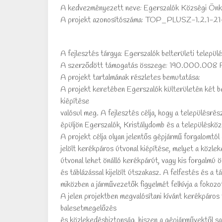
A kedvezményezett neve: Egerszalók Községi Ön
A projekt azonosítószáma: TOP_PLUSZ-1.2.1
A fejlesztés tárgya: Egerszalók belterületi telep
A szerződött támogatás összege: 190.000.008 
A projekt tartalmának részletes bemutatása:
A projekt keretében Egerszalók külterületén két b
kiépítése
valósul meg. A fejlesztés célja, hogy a településrés
épüljön Egerszalók, Kristálydomb és a településköz
A projekt célja olyan jelentős gépjármű forgalomtól
jelölt kerékpáros útvonal kiépítése, melyet a közle
útvonal lehet önálló kerékpárút, vagy kis forgalmú 
és táblázással kijelölt útszakasz. A felfestés és a 
miközben a járművezetők figyelmét felhívja a fokoz
A jelen projektben megvalósítani kívánt kerékpáros 
balesetmegelőzés
és közlekedésbiztonság, hiszen a gépjárművektől sa