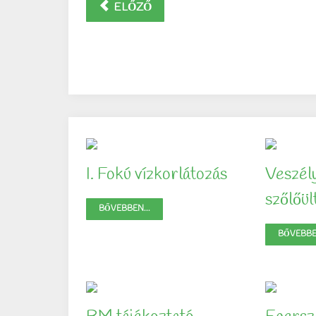
ELŐZŐ
I. Fokú vízkorlátozás
Veszél
szőlőü
BŐVEBBEN...
BŐVEBBEN