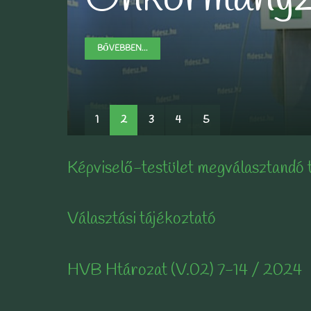
BŐVEBBEN...
BŐVEBBEN...
BŐVEBBEN...
BŐVEBBEN...
1
2
3
4
5
Képviselő-testület megválasztandó 
Választási tájékoztató
HVB Htározat (V.02) 7-14 / 2024