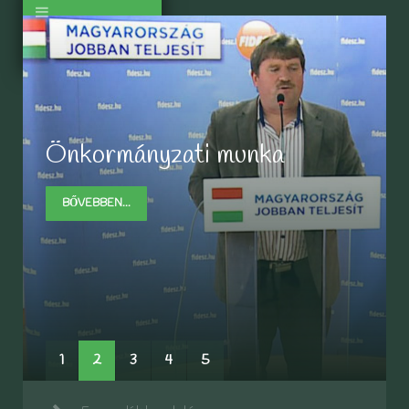
Önkormányzati munka
BŐVEBBEN...
BŐVEBBEN...
BŐVEBBEN...
BŐVEBBEN...
1
2
3
4
5