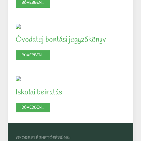
BŐVEBBEN...
Óvodatej bontási jegyzőkönyv
BŐVEBBEN...
Iskolai beiratás
BŐVEBBEN...
GYORS ELÉRHETŐSÉGÜNK: