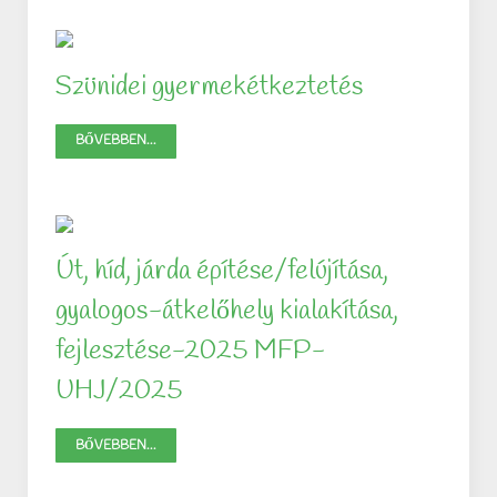
Szünidei gyermekétkeztetés
BŐVEBBEN...
Út, híd, járda építése/felújítása,
gyalogos-átkelőhely kialakítása,
fejlesztése-2025 MFP-
UHJ/2025
BŐVEBBEN...