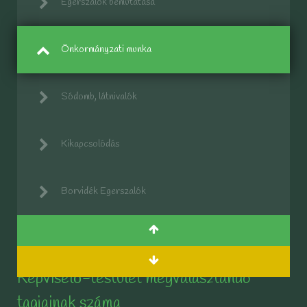
Egerszalók bemutatása
Önkormányzati munka
Sódomb, látnivalók
Kikapcsolódás
Borvidék Egerszalók
Képviselő-testület megválasztandó
tagjainak száma