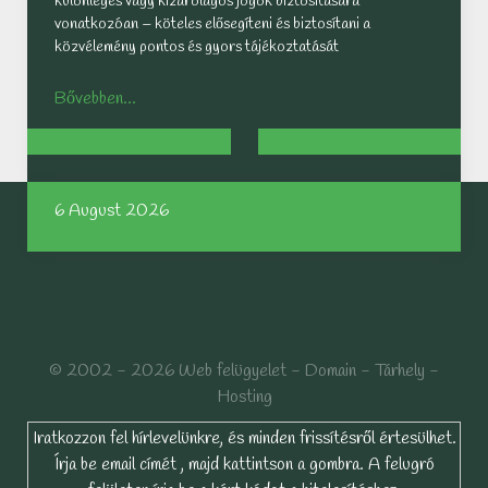
különleges vagy kizárólagos jogok biztosítására
vonatkozóan – köteles elősegíteni és biztosítani a
közvélemény pontos és gyors tájékoztatását
Bővebben...
6 August 2026
© 2002 - 2026 Web felügyelet - Domain - Tárhely -
Hosting
Iratkozzon fel hírlevelünkre, és minden frissítésről értesülhet.
Írja be email címét , majd kattintson a gombra. A felugró