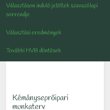
Választáson induló jelöltek szavazólapi
sorrendje
Választási eredmények
További HVB döntések
Kémányseprőipari
munkaterv