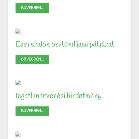
BŐVEBBEN...
Egerszalók ösztöndíjasa pályázat
BŐVEBBEN...
Ingatlanárverési hirdetmény
BŐVEBBEN...