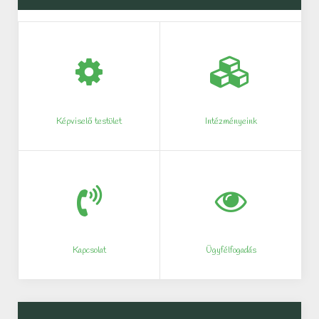
Képviselő testület
Intézményeink
Kapcsolat
Ügyfélfogadás