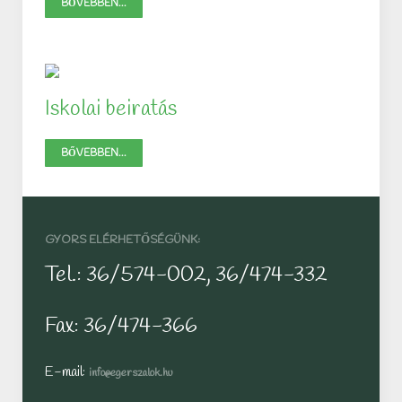
BŐVEBBEN...
Iskolai beiratás
BŐVEBBEN...
GYORS ELÉRHETŐSÉGÜNK:
Tel.: 36/574-002, 36/474-332
Fax: 36/474-366
E-mail:
info@egerszalok.hu