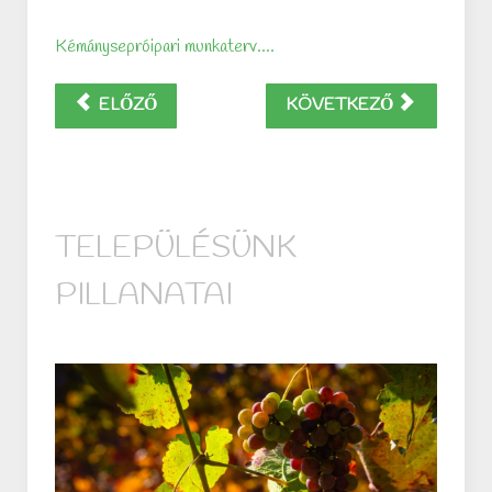
Kémánysepróipari munkaterv....
ELŐZŐ
KÖVETKEZŐ
TELEPÜLÉSÜNK
PILLANATAI