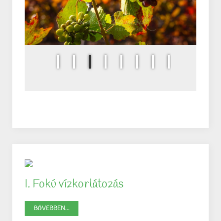
I. Fokú vízkorlátozás
BŐVEBBEN...