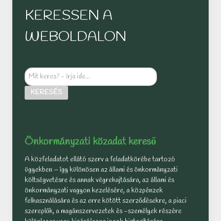
KERESSEN A
WEBOLDALON
Mit
keres?
KERESÉS
-
írja
ide...
Önkormányzati közadat kereső
A közfeladatot ellátó szerv a feladatkörébe tartozó
ügyekben – így különösen az állami és önkormányzati
költségvetésre és annak végrehajtására, az állami és
önkormányzati vagyon kezelésére, a közpénzek
felhasználására és az erre kötött szerződésekre, a piaci
szereplők, a magánszervezetek és -személyek részére