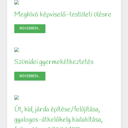
Meghívó képviselő-testületi ülésre
BŐVEBBEN...
Szünidei gyermekétkeztetés
BŐVEBBEN...
Út, híd, járda építése/felújítása,
gyalogos-átkelőhely kialakítása,