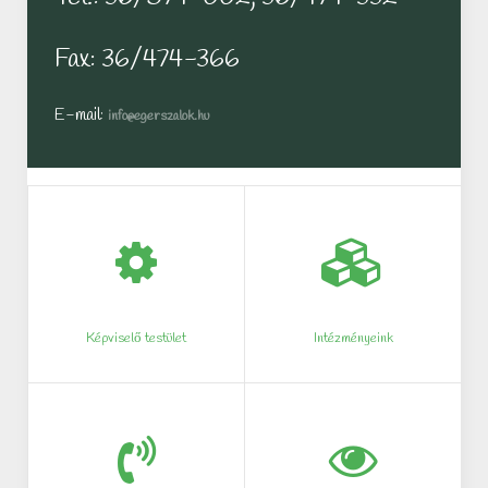
Fax: 36/474-366
E-mail:
info@egerszalok.hu
Képviselő testület
Intézményeink