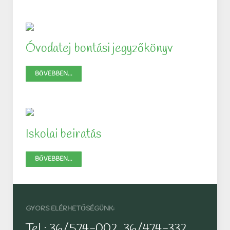
Óvodatej bontási jegyzőkönyv
BŐVEBBEN...
Iskolai beiratás
BŐVEBBEN...
GYORS ELÉRHETŐSÉGÜNK:
Tel.: 36/574-002, 36/474-332