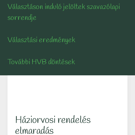
Választáson induló jelöltek szavazólapi
sorrendje
Választási eredmények
További HVB döntések
Háziorvosi rendelés
elmaradás