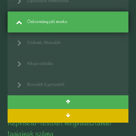
Egerszalók bemutatása
Önkormányzati munka
Sódomb, látnivalók
Kikapcsolódás
Borvidék Egerszalók
Képviselő-testület megválasztandó
tagjainak száma