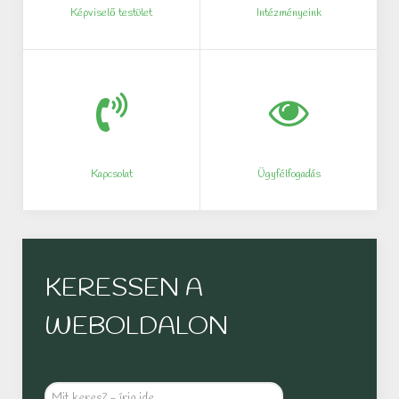
Képviselő testület
Intézményeink
Kapcsolat
Ügyfélfogadás
KERESSEN A
WEBOLDALON
Mit