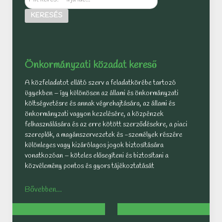
keres?
KERESÉS
-
írja
ide...
Önkormányzati közadat kereső
A közfeladatot ellátó szerv a feladatkörébe tartozó
ügyekben – így különösen az állami és önkormányzati
költségvetésre és annak végrehajtására, az állami és
önkormányzati vagyon kezelésére, a közpénzek
felhasználására és az erre kötött szerződésekre, a piaci
szereplők, a magánszervezetek és -személyek részére
különleges vagy kizárólagos jogok biztosítására
vonatkozóan – köteles elősegíteni és biztosítani a
közvélemény pontos és gyors tájékoztatását
Bővebben...