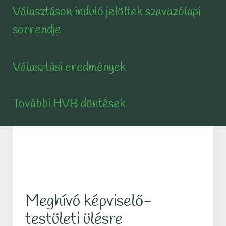
Választáson induló jelöltek szavazólapi
sorrendje
Választási eredmények
További HVB döntések
Meghívó képviselő-
testületi ülésre