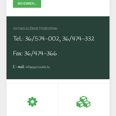
BŐVEBBEN...
GYORS ELÉRHETŐSÉGÜNK:
Tel.: 36/574-002, 36/474-332
Fax: 36/474-366
E-mail:
info@egerszalok.hu