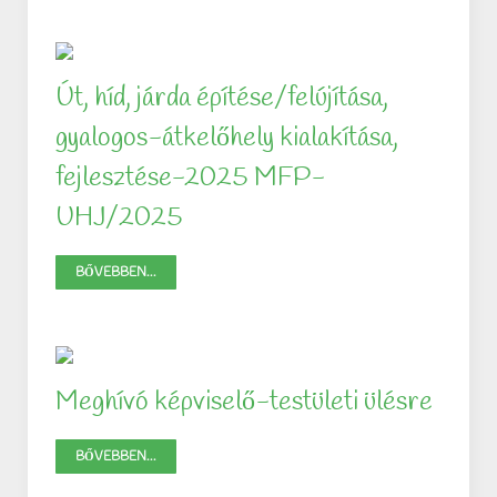
Út, híd, járda építése/felújítása,
gyalogos-átkelőhely kialakítása,
fejlesztése-2025 MFP-
UHJ/2025
BŐVEBBEN...
Meghívó képviselő-testületi ülésre
BŐVEBBEN...