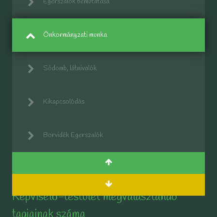
Egerszalók bemutatása
Önkormányzati munka
Sódomb, látnivalók
Kikapcsolódás
Borvidék Egerszalók
Képviselő-testület megválasztandó
tagjainak száma