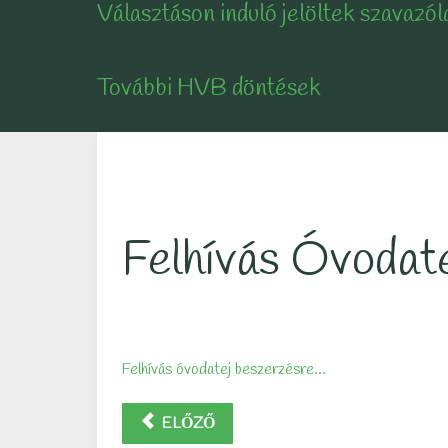
Választáson induló jelöltek szavazól
További HVB döntések
Felhívás Óvodat
Felhívás óvodatej beszerzésre...
ELŐZŐ