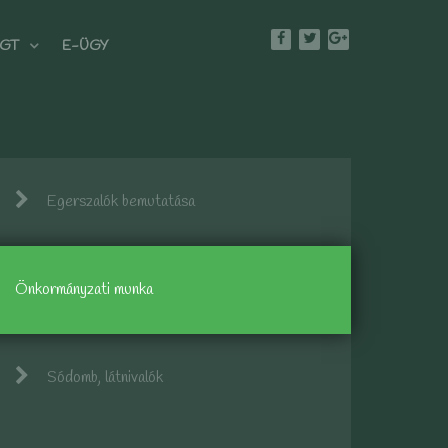
GT
E-ÜGY
Egerszalók bemutatása
Önkormányzati munka
Sódomb, látnivalók