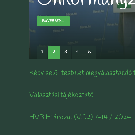
BŐVEBBEN...
BŐVEBBEN...
BŐVEBBEN...
BŐVEBBEN...
1
2
3
4
5
Képviselő-testület megválasztandó 
Választási tájékoztató
HVB Htározat (V.02) 7-14 / 2024