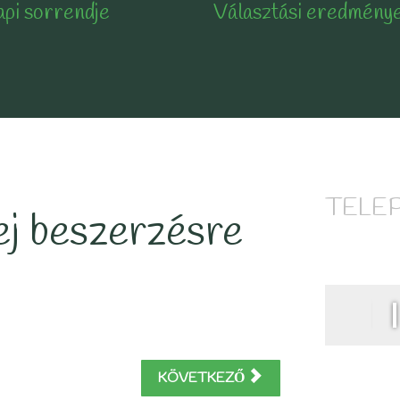
api sorrendje
Választási eredmény
TELE
ej beszerzésre
KÖVETKEZŐ