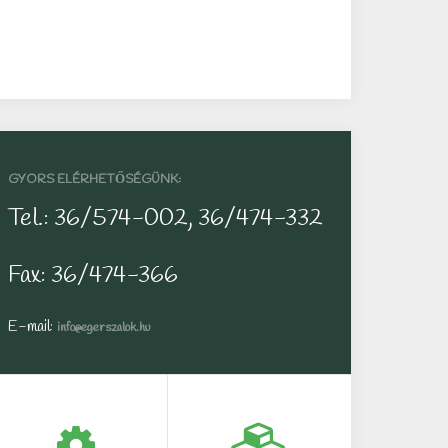
GYORS ELÉRHETŐSÉGÜNK:
Tel.: 36/574-002, 36/474-332
Fax: 36/474-366
E-mail:
info@egerszalok.hu