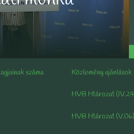
tagjainak száma
Közlemény ajánlások
HVB Htározat (IV.24
HVB Htározat (V.06