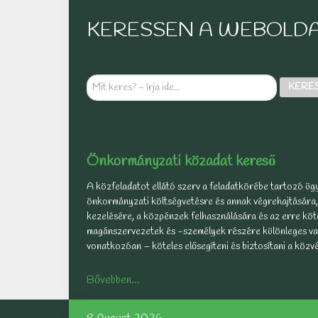
KERESSEN A WEBOLD
Mit
KERE
keres?
-
írja
ide...
Önkormányzati közadat kereső
A közfeladatot ellátó szerv a feladatkörébe tartozó ügy
önkormányzati költségvetésre és annak végrehajtására,
kezelésére, a közpénzek felhasználására és az erre kötö
magánszervezetek és -személyek részére különleges vag
vonatkozóan – köteles elősegíteni és biztosítani a köz
Bővebben...