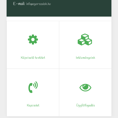
E-mail:
info@egerszalok.hu
Képviselő testület
Intézményeink
Kapcsolat
Ügyfélfogadás