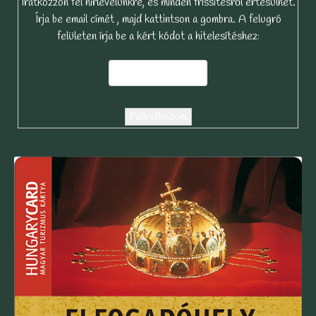
Iratkozzon fel hírlevelünkre, és minden frissítésről értesülhet.
Írja be email címét , majd kattintson a gombra. A felugró
felületen írja be a kért kódot a hitelesítéshez: