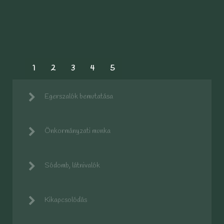
1
2
3
4
5
Egerszalók bemutatása
Önkormányzati munka
Sódomb, látnivalók
Kikapcsolódás