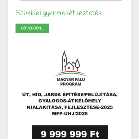
Szünidei gyermekétkeztetés
BŐVEBBEN...