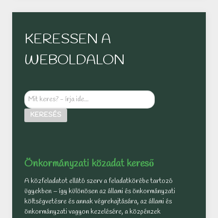
KERESSEN A
WEBOLDALON
Mit
keres?
KERESÉS
-
írja
ide...
Önkormányzati közadat kereső
A közfeladatot ellátó szerv a feladatkörébe tartozó
ügyekben – így különösen az állami és önkormányzati
költségvetésre és annak végrehajtására, az állami és
önkormányzati vagyon kezelésére, a közpénzek