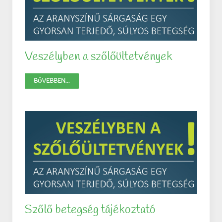
Veszélyben a szőlőültetvények
BŐVEBBEN...
Szőlő betegség tájékoztató