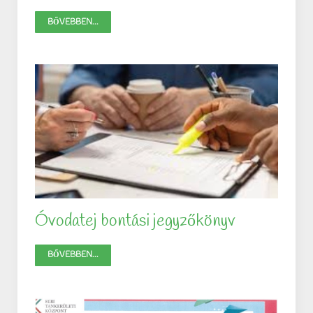
BŐVEBBEN...
Óvodatej bontási jegyzőkönyv
BŐVEBBEN...