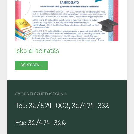
Iskolai beiratás
BŐVEBBEN...
GYORS ELÉRHETŐSÉGÜNK:
Tel.: 36/574-002, 36/474-332
Fax: 36/474-366