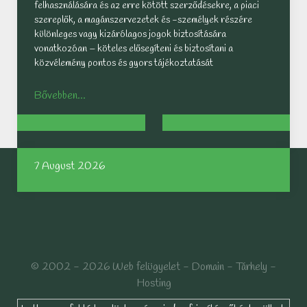
felhasználására és az erre kötött szerződésekre, a piaci
szereplők, a magánszervezetek és -személyek részére
különleges vagy kizárólagos jogok biztosítására
vonatkozóan – köteles elősegíteni és biztosítani a
közvélemény pontos és gyors tájékoztatását
Bővebben...
7 August 2026
© 2002 - 2026 Web felügyelet - Domain - Tárhely -
Hosting