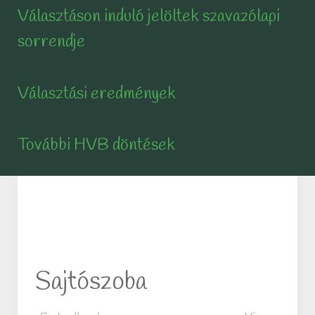
Választáson induló jelöltek szavazólapi
sorrendje
Választási eredmények
További HVB döntések
Sajtószoba