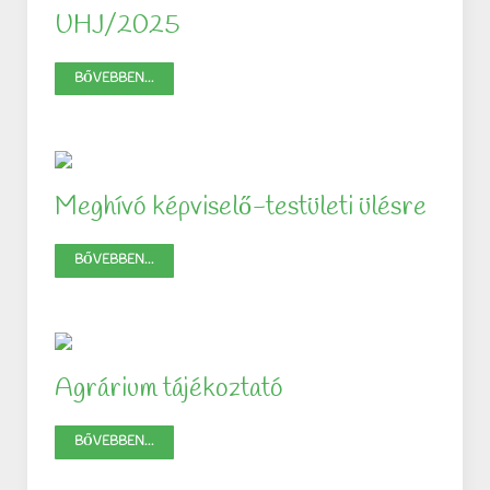
UHJ/2025
BŐVEBBEN...
Meghívó képviselő-testületi ülésre
BŐVEBBEN...
Agrárium tájékoztató
BŐVEBBEN...