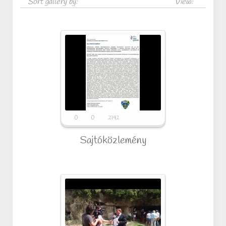
Sort gallery by:
View:
0
0
2142
Sajtóközlemény