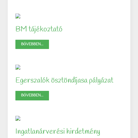
BM tájékoztató
BŐVEBBEN...
Egerszalók ösztöndíjasa pályázat
BŐVEBBEN...
Ingatlanárverési hirdetmény