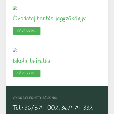
Óvodatej bontási jegyzőkönyv
BŐVEBBEN...
Iskolai beiratás
BŐVEBBEN...
GYORS ELÉRHETŐSÉGÜNK:
Tel.: 36/574-002, 36/474-332