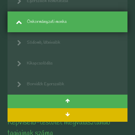
Egerszalók bemutatása
Önkormányzati munka
Sódomb, látnivalók
Kikapcsolódás
Borvidék Egerszalók
Képviselő-testület megválasztandó
tagjainak száma