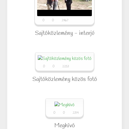
0
0
2467
Sajtóközlemény - interjú
0
0
2253
Sajtóközlemény közös fotó
0
0
2314
Meghívó