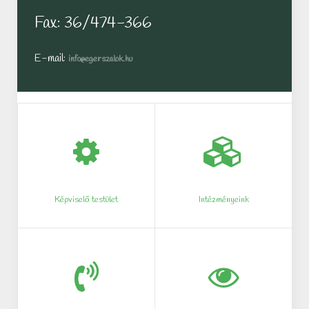
Fax: 36/474-366
E-mail:
info@egerszalok.hu
Képviselő testület
Intézményeink