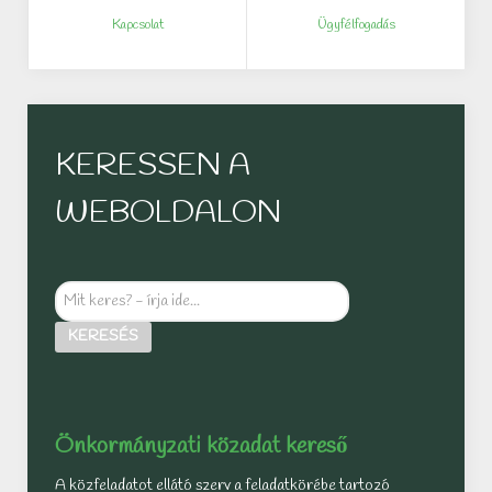
Kapcsolat
Ügyfélfogadás
KERESSEN A
WEBOLDALON
Mit
keres?
KERESÉS
-
írja
ide...
Önkormányzati közadat kereső
A közfeladatot ellátó szerv a feladatkörébe tartozó