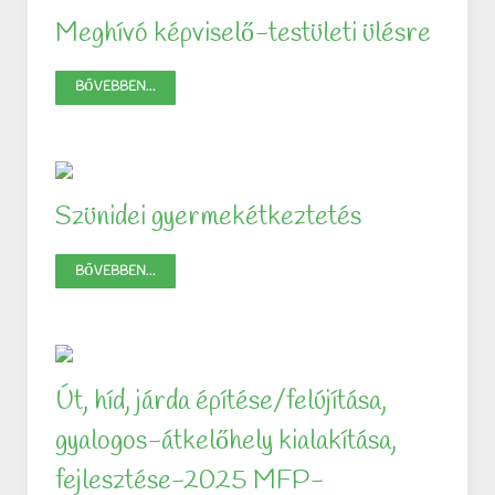
Meghívó képviselő-testületi ülésre
BŐVEBBEN...
Szünidei gyermekétkeztetés
BŐVEBBEN...
Út, híd, járda építése/felújítása,
gyalogos-átkelőhely kialakítása,
fejlesztése-2025 MFP-