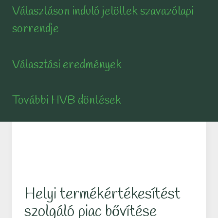
Választáson induló jelöltek szavazólapi
sorrendje
Választási eredmények
További HVB döntések
Helyi termékértékesítést
szolgáló piac bővítése