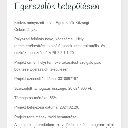
Egerszalók településen
Kedvezményezett neve:
Egerszalók Községi
Önkormányzat
„
Pályázati felhívás neve, kódszáma:
Helyi
termékértékesítést szolgáló piacok infrastrukturális- és
eszköz fejlesztése”, VP6-7.2.1.1-20
Projekt címe: Helyi termékértékesítést szolgáló piac
bővítése Egerszalók településen
Projekt azonosító száma: 3318897197
Szerződött támogatás összege: 20 024 900 Ft.
Támogatás mértéke: 85%
Projekt befejezési dátuma:
2024.02.29.
Projekt tartalmának rövid bemutatása:
A projdekt keredtében a vidékfejlesztési program által