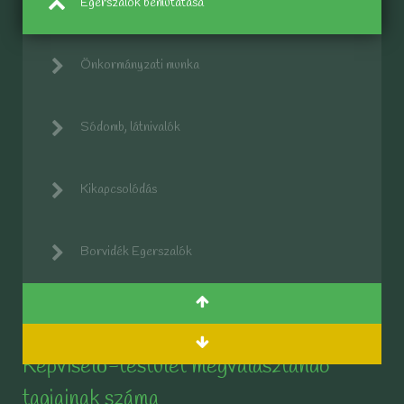
Egerszalók bemutatása
Önkormányzati munka
Sódomb, látnivalók
Kikapcsolódás
Borvidék Egerszalók
Képviselő-testület megválasztandó
tagjainak száma