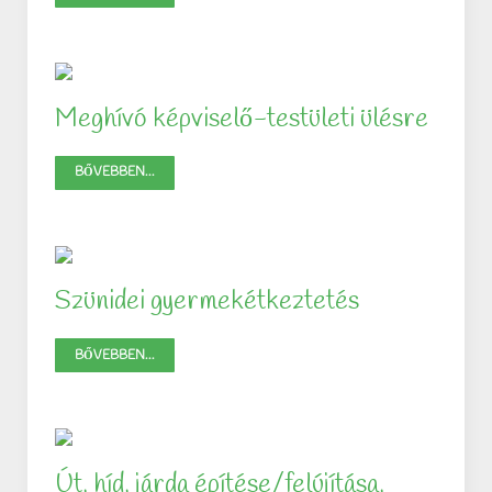
Meghívó képviselő-testületi ülésre
BŐVEBBEN...
Szünidei gyermekétkeztetés
BŐVEBBEN...
Út, híd, járda építése/felújítása,