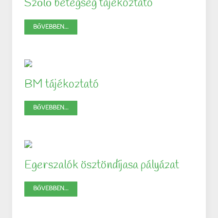
Szőlő betegség tájékoztató
BŐVEBBEN...
BM tájékoztató
BŐVEBBEN...
Egerszalók ösztöndíjasa pályázat
BŐVEBBEN...