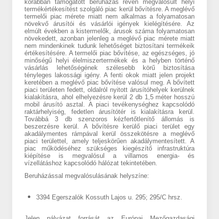
korábban támogatott beruházás révén megvalósult helyi
termékértékesítést szolgáló piac kerül bővítésre. A meglévő
termelői piac mérete miatt nem alkalmas a folyamatosan
növekvő árusítói és vásárlói igények kielégítésére. Az
elmúlt években a kistermelők, árusok száma folyamatosan
növekedett, azonban jelenleg a meglévő piac mérete miatt
nem mindenkinek tudunk lehetőséget biztosítani termékeik
értékesítésére. A termelői piac bővítése, az egészséges, jó
minőségű helyi élelmiszertermékek és a helyben történő
vásárlás lehetőségének szélesebb körű biztosítása
tényleges lakossági igény. A fenti okok miatt jelen projekt
keretében a meglévő piac bővítése valósul meg. A bővített
piaci területen fedett, oldalról nyitott árusítóhelyek kerülnek
kialakításra, ahol elhelyezésre kerül 2 db 1,5 méter hosszú
mobil árusító asztal. A piaci tevékenységhez kapcsolódó
raktárhelyiség, fedetlen árusítótér is kialakításra kerül.
Továbbá 3 db szenzoros kézfertőtlenítő állomás is
beszerzésre kerül. A bővítésre kerülő piaci terület egy
akadálymentes rámpával kerül összekötésre a meglévő
piaci területtel, amely teljeskörűen akadálymentesített. A
piac működéséhez szükséges kiegészítő infrastruktúra
kiépítése is megvalósul a villamos energia- és
vízellátáshoz kapcsolódó hálózat tekintetében.
Beruházással megvalósulásának helyszíne:
3394 Egerszalók Kossuth Lajos u. 295; 295/C hrsz.
Jelen pályázat forrását az Európai Mezőgazdasági