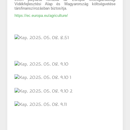
Vidékfejlesztési Alap és Magyarország költségvetése
társfinanszírozásban biztosítja.
https://ec.europa.eu/agriculture/