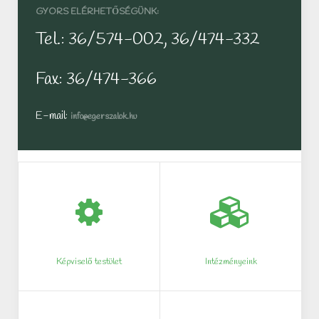
GYORS ELÉRHETŐSÉGÜNK:
Tel.: 36/574-002, 36/474-332
Fax: 36/474-366
E-mail:
info@egerszalok.hu
Képviselő testület
Intézményeink