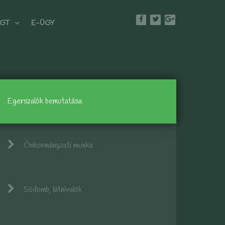
GT
E-ÜGY
Egerszalók bemutatása
Önkormányzati munka
Sódomb, látnivalók