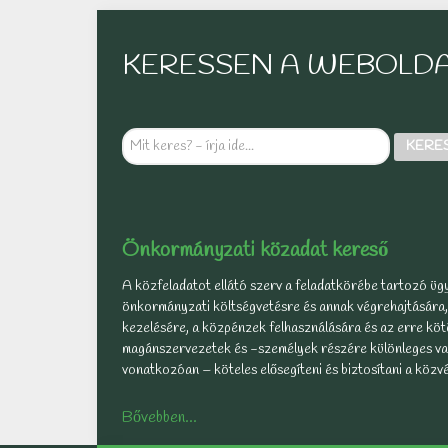
KERESSEN A WEBOLD
Mit
KERE
keres?
-
írja
ide...
Önkormányzati közadat kereső
A közfeladatot ellátó szerv a feladatkörébe tartozó ügy
önkormányzati költségvetésre és annak végrehajtására,
kezelésére, a közpénzek felhasználására és az erre kötö
magánszervezetek és -személyek részére különleges vag
vonatkozóan – köteles elősegíteni és biztosítani a köz
Bővebben...