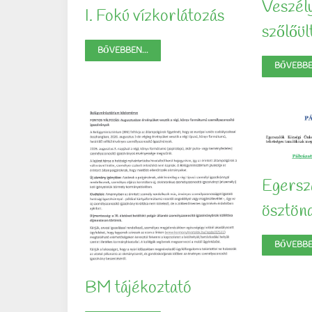
Veszél
I. Fokú vízkorlátozás
szőlőü
BŐVEBBEN...
BŐVEBBEN
Egersz
ösztönd
BŐVEBBEN
BM tájékoztató