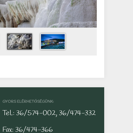
GYORS ELÉRHETŐSÉGÜNK:
Tel.: 36/574-002, 36/474-332
Fax: 36/474-366