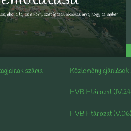
és, ahol a táj és a környezet igazán alkalmas arra, hogy az ember
tagjainak száma
Közlemény ajánlások
HVB Htározat (IV.24
HVB Htározat (V.06