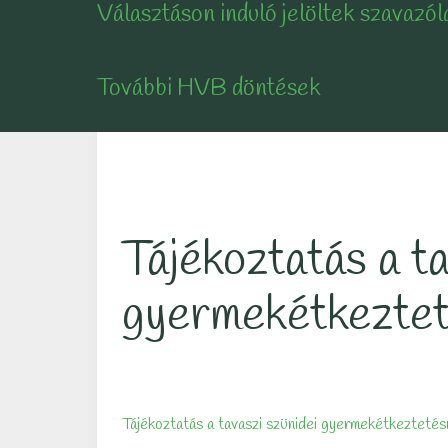
Választáson induló jelöltek szavazól
További HVB döntések
Tájékoztatás a ta
gyermekétkeztet
Tájékoztatás a tavaszi szünidei gyermekétkeztetésr