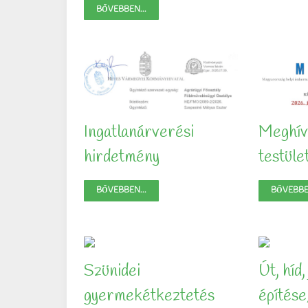
BŐVEBBEN...
Ingatlanárverési
Meghív
hirdetmény
testüle
BŐVEBBEN...
BŐVEBBEN
Szünidei
Út, híd,
gyermekétkeztetés
építése