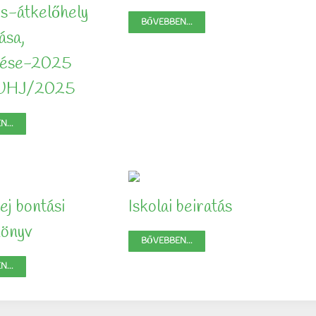
os-átkelőhely
BŐVEBBEN...
ása,
ztése-2025
UHJ/2025
...
j bontási
Iskolai beiratás
könyv
BŐVEBBEN...
...