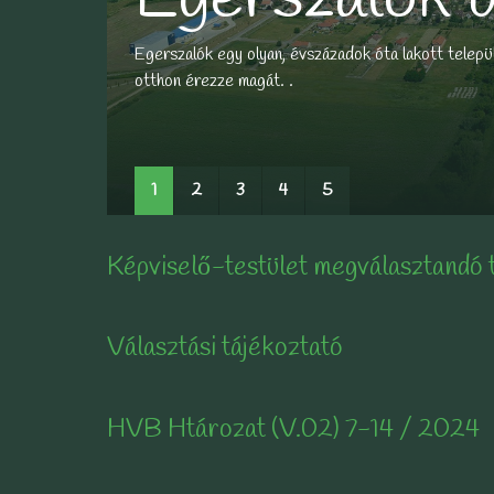
Egerszalók egy olyan, évszázadok óta lakott települ
otthon érezze magát. .
BŐVEBBEN...
BŐVEBBEN...
BŐVEBBEN...
BŐVEBBEN...
1
2
3
4
5
Képviselő-testület megválasztandó 
Választási tájékoztató
HVB Htározat (V.02) 7-14 / 2024